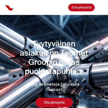
Ota yhteyttä
Tyytyväinen
asiakas on Tecmet
Groupin paras
puolestapuhuja.
Kysy lisätietoja tai pyydä
tarjous!
Ota yhteyttä