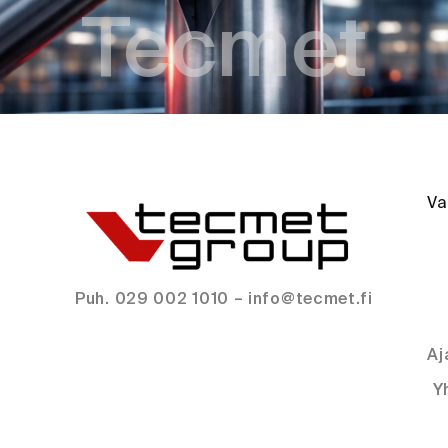
Tecmet
Va
Puh. 029 002 1010 – info@tecmet.fi
Aj
Y