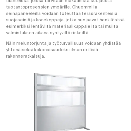
tilanteissa, joissa tarvitaan mekaanista suojausta
tuotantoprosessien ympärille. Ohuemmilla
seinäpaneeleilla voidaan toteuttaa teräsrakenteisia
suojaseiniä ja konekoppeja, jotka suojaavat henkilöstöä
esimerkiksi lentäviltä materiaalikappaleilta tai muilta
valmistuksen aikana syntyviltä riskeiltä.
Näin meluntorjunta ja työturvallisuus voidaan yhdistää
yhtenäiseksi kokonaisuudeksi ilman erillisiä
rakenneratkaisuja.