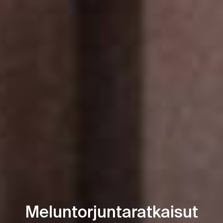
Meluntorjuntaratkaisut