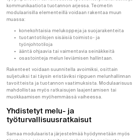
kommunikaatiota tuotannon arjessa. Tecmetin
modulaarisilla elementeillä voidaan rakentaa muun
muassa:
konekohtaisia melukoppeja ja suojarakenteita
tuotantotilojen sisäisiä toimisto- ja
työnjohtotiloja
ääntä ohjaavia tai vaimentavia seinäkkeitä
osastointeja melun leviämisen hallintaan.
Rakenteet voidaan suunnitella avoimiksi, osittain
suljetuiksi tai täysin eristäviksi riippuen melunhallinnan
tavoitteista ja tuotannon vaatimuksista. Modulaarisuus
mahdollistaa myös ratkaisujen laajentamisen tai
muokkaamisen myöhemmässä vaiheessa.
Yhdistetyt melu- ja
työturvallisuusratkaisut
Samaa modulaarista järjestelmää hyödynnetään myös