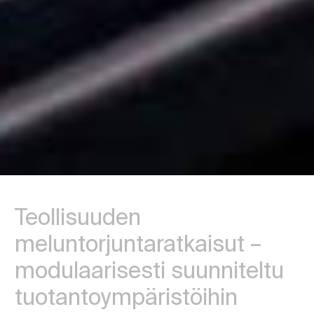
Teollisuuden
meluntorjuntaratkaisut –
modulaarisesti suunniteltu
tuotantoympäristöihin