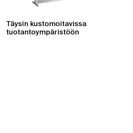
Täysin kustomoitavissa
tuotantoympäristöön
Ota yhteyttä
Kaikki Tecmetin meluntorjunta- ja suojaratkaisut