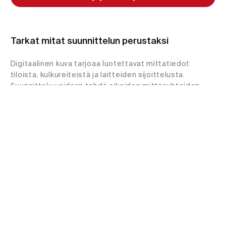
Tarkat mitat suunnittelun perustaksi
Ota yhteyttä
Digitaalinen kuva tarjoaa luotettavat mittatiedot
tiloista, kulkureiteistä ja laitteiden sijoittelusta.
Suunnittelu voidaan tehdä oikeiden mittasuhteiden
pohjalta, mikä vähentää asennusvaiheen yllätyksiä.
Tarkuus +/- 2 cm per 10 m.
Vähemmän käyntejä, nopeampi projekti
Kun tila on dokumentoitu kattavasti, samaan
aineistoon voidaan palata milloin tahansa. Tämä
säästää aikaa, matkakustannuksia ja resursseja.