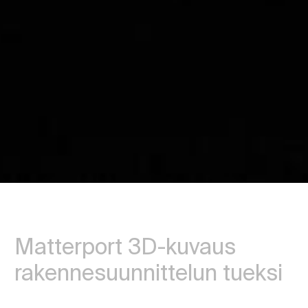
Matterport 3D-kuvaus
rakennesuunnittelun tueksi