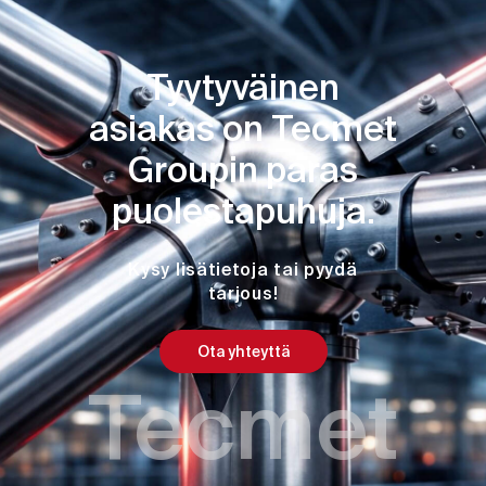
Tyytyväinen
asiakas on Tecmet
Groupin paras
puolestapuhuja.
Kysy lisätietoja tai pyydä
tarjous!
Ota yhteyttä
Tecmet