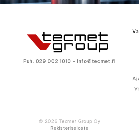
Va
Puh. 029 002 1010 – info@tecmet.fi
Aj
Y
© 2026 Tecmet Group Oy
Rekisteriseloste