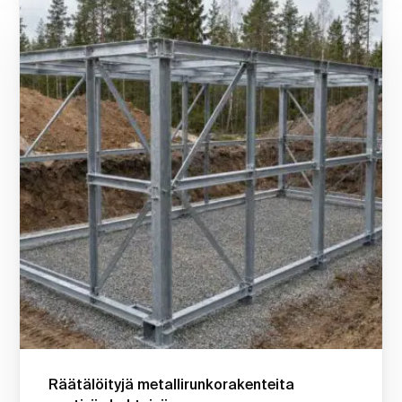
Räätälöityjä metallirunkorakenteita