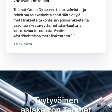
vaativiin kohteisiin
Tecmet Group Oy suunnittelee, valmistaa ja
toimittaa asiakaskohtaisesti räätälöityjä
metallirakenteita kohteisiin, joissa rakenteilta
vaaditaan kestävyyttä, mittatarkkuutta ja
luotettavaa toteutusta. Vaativissa
käyttökohteissa metallirakenteen […]
28.04.2026
Tyytyväinen
asiakas on Tecmet