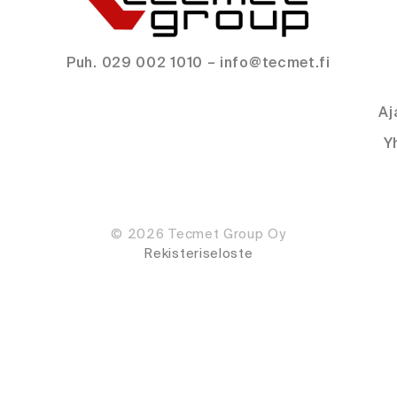
Puh. 029 002 1010 – info@tecmet.fi
Aj
Y
© 2026 Tecmet Group Oy
Rekisteriseloste