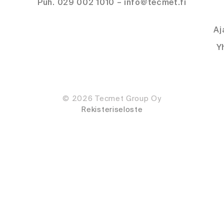
Puh. 029 002 1010 – info@tecmet.fi
Aj
Y
© 2026 Tecmet Group Oy
Rekisteriseloste