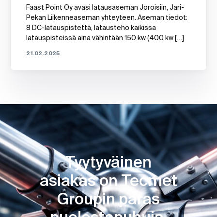
Faast Point Oy avasi latausaseman Joroisiin, Jari-
Pekan Liikenneaseman yhteyteen. Aseman tiedot:
8 DC-latauspistettä, latausteho kaikissa
latauspisteissä aina vähintään 150 kw (400 kw […]
21.02.2025
Tyytyväinen
asiakas on Tecmet
Groupin paras