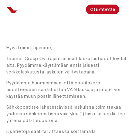
Ota yhteyttä
Hyvä toimittajamme,
Tecmet Group Oy:n ajantasaiset laskutustiedot löydät
alta. Pyydämme käyttämään ensisijaisesti
verkkolaskutusta laskujen välitystapana.
Pyydämme huomioimaan, että postilokero-
osoitteeseen saa lähettää VAIN laskuja ja sitä ei voi
käyttää muun postin lähettämiseen.
Sähköpostitse lähetettävissä laskuissa toimittakaa
yhdessä sähköpostissa vain yksi (1) lasku ja sen liitteet
yhtenä pdf-tiedostona.
Lisätietoja saat tarvittaessa soittamalla