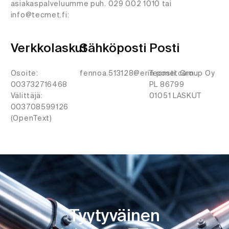
asiakaspalveluumme puh. 029 002 1010 tai
info@tecmet.fi:
Verkkolaskut
Sähköposti
Posti
Osoite:
fennoa.513128@erin.posti.com
Tecmet Group Oy
003732716468
PL 86799
Välittäjä:
01051 LASKUT
003708599126
(OpenText)
Tyytyväinen