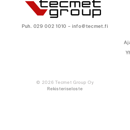
Puh. 029 002 1010 – info@tecmet.fi
Aj
Y
© 2026 Tecmet Group Oy
Rekisteriseloste